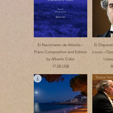
Vista rápida
V
El Nacimiento de Atlantis –
El Disparat
Piano Composition and Edition
Locos – Ope
by Alberto Cobo
López
Precio
17,00 US$
8