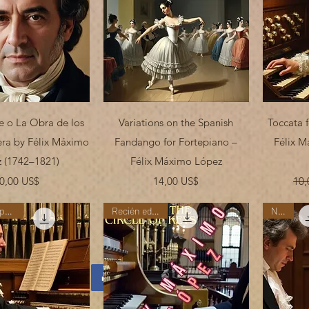
ista rápida
Vista rápida
e o La Obra de los
Variations on the Spanish
Toccata f
ra by Félix Máximo
Fandango for Fortepiano –
Félix M
 (1742–1821)
Félix Máximo López
Precio
Precio
0,00 US$
14,00 US$
10,
"Nueva Temporada"
Recién editada
New!