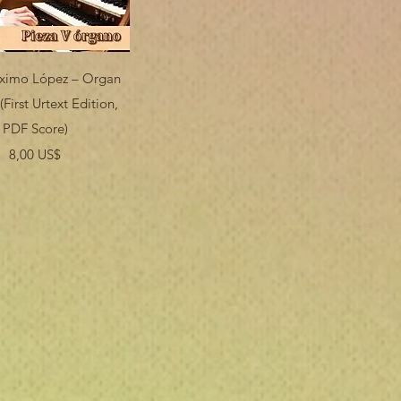
Vista rápida
áximo López – Organ
(First Urtext Edition,
PDF Score)
Precio
8,00 US$