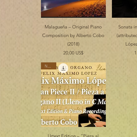
Vista rápida
V
Malagueña – Original Piano
Sonata in
Composition by Alberto Cobo
(attribut
(2018)
López
Precio
20,00 US$
1
Nuevo
Vista rápida
Urtext Edition – “Pieza al