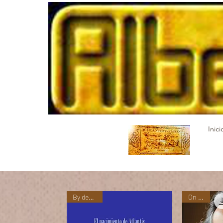
Inici
By demand
On sale