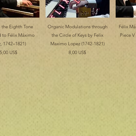
ista rápida
Vista rápida
 the Eighth Tone
Organic Modulations through
Félix M
ed to Félix Máximo
the Circle of Keys by Felix
Piece V 
, 1742–1821)
Maximo Lopez (1742-1821)
Precio
Precio
5,00 US$
8,00 US$