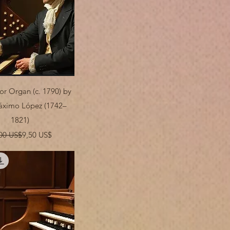
Vista rápida
or Organ (c. 1790) by
áximo López (1742–
1821)
Precio
Precio de oferta
00 US$
9,50 US$