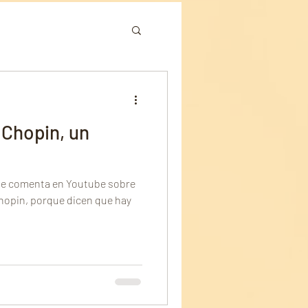
omposers
 Chopin, un
ra national de Paris
 se comenta en Youtube sobre
House
Chopin, porque dicen que hay
taatsoper münchen
スペイン音楽