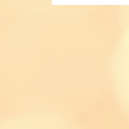
Mediterraneo
Spanish M