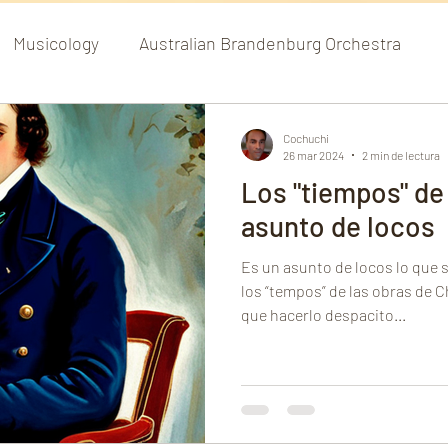
Musicology
Australian Brandenburg Orchestra
Alte musik
東京音楽大学
Recordings
C
Cochuchi
26 mar 2024
2 min de lectura
Los "tiempos" de
z
Musikwissenschaft
日本のショパン誌
Opé
asunto de locos
Es un asunto de locos lo que
pez
hochschule für musik munich
Sidney Opera 
los “tempos” de las obras de 
que hacerlo despacito...
ille
Reflexiones
Opera
Ancient Music
s
Critics
hochschule für musik hamburg
古い