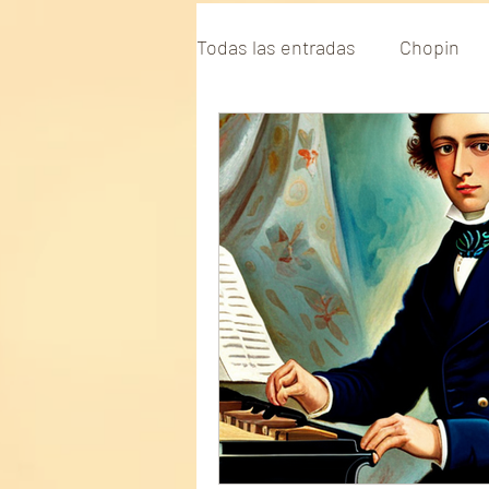
Todas las entradas
Chopin
hochschule für musik leipzig
Symphony Felix Maximo Lope
Articles
Félix Máximo Ló
日本音楽大学
Opera Bast
Melbourne Opera
音楽学