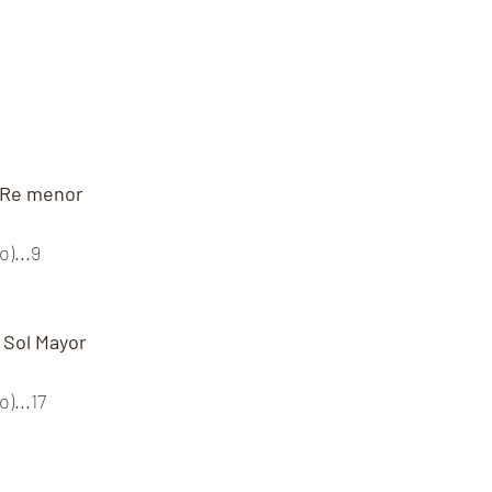
n Re menor
)...9
 Sol Mayor
)...17