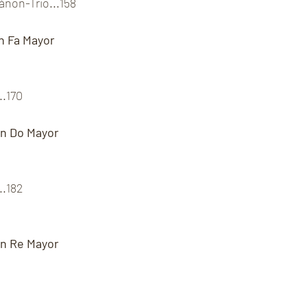
non-Trio...158
en Fa Mayor
..170
en Do Mayor
..182
en Re Mayor