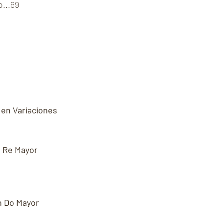
o...69
 en Variaciones
n Re Mayor
n Do Mayor