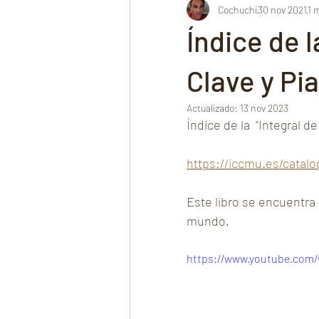
Cochuchi
30 nov 2021
1 
Alte musik
東京音楽大学
Índice de l
日本のショパン誌
Opéra nation
Clave y Pi
Actualizado:
13 nov 2023
Índice de la  "Integral d
Sidney Opera House
日本音楽
https://iccmu.es/catalo
staatsoper münchen
Melbourne
Este libro se encuentra 
mundo.
古いスペイン音楽
Mediterrane
https://www.youtube.com