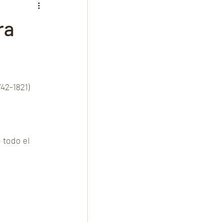
usikwissenschaft
ra
usik munich
742-1821)
 todo el 