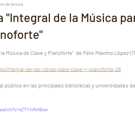
min de lectura
Recordings
Composers
Symphony Felix Maximo Lopez
M
a "Integral de la Música pa
al de Paris
Articles
Félix Máximo López
hochschule für m
anoforte"
e la Música de Clave y Pianoforte"  de Félix Máximo López (1
大学
Opera Bastille
Reflexiones
Opera
Ancient Music
go/integral-de-las-obras-para-clave-y-pianoforte-28
 Opera
音楽学
Critics
hochschule für musik hamburg
al público en las principales bibliotecas y universidades de
o
Spanish Music
Hochschule für Musik Nürnberg
/watch?v=4ZTY1vNXBvw